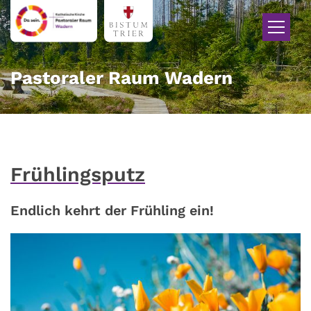
Zum Inhalt springen
Pastoraler Raum Wadern
Frühlingsputz
Endlich kehrt der Frühling ein!