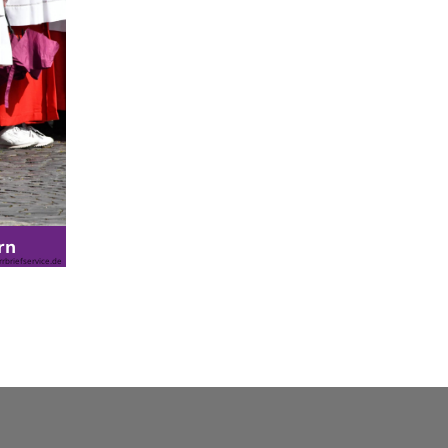
rn
rbriefservice.de