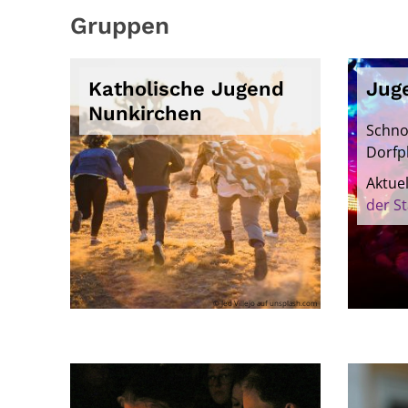
Gruppen
Katholische Jugend
Jug
Nunkirchen
Schno
Dorfp
Aktue
der S
© Jed Villejo auf unsplash.com