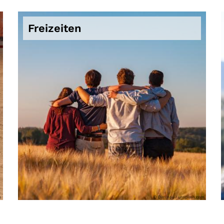
Freizeiten
n
© Dim Hou / unsplash.com