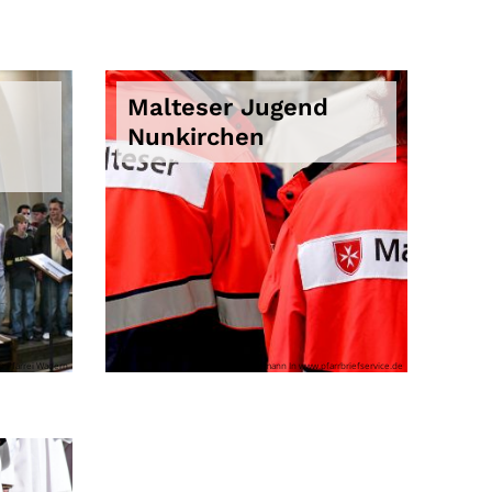
Malteser Jugend
Nunkirchen
© Pfarrei Wadern
© Peter Weidemann In www.pfarrbriefservice.de