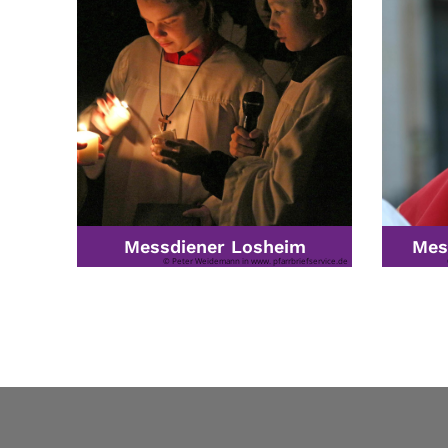
Messdiener Losheim
Mes
© Peter Weidemann in www. pfarrbriefservice.de