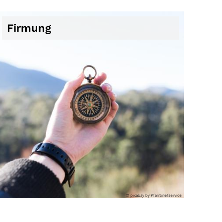
Firmung
© pixabay by Pfarrbriefservice