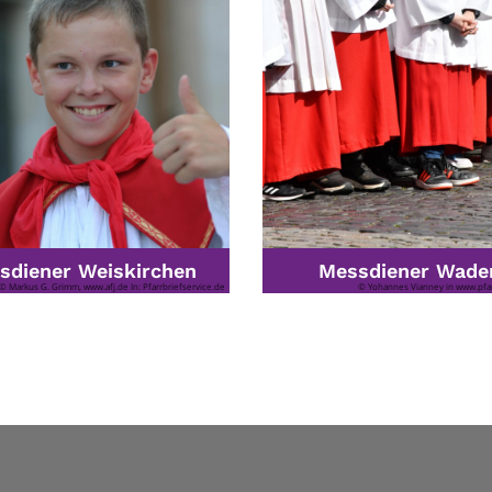
sdiener Weiskirchen
Messdiener Wade
© Markus G. Grimm, www.afj.de In: Pfarrbriefservice.de
© Yohannes Vianney in www.pfar