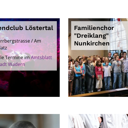
endclub Löstertal
Familienchor
"Dreiklang"
rrbergstrasse / Am
Nunkirchen
latz
lle Termine im
Amtsblatt
tadt Wadern
© Karina Lago www.unsplash.de