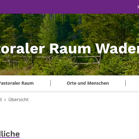
toraler Raum Wade
Pastoraler Raum
Orte und Menschen
d
Übersicht
liche