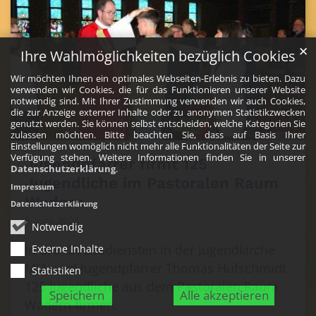
✕
Ihre Wahlmöglichkeiten bezüglich Cookies
Wir möchten Ihnen ein optimales Webseiten-Erlebnis zu bieten. Dazu
verwenden wir Cookies, die für das Funktionieren unserer Website
notwendig sind. Mit Ihrer Zustimmung verwenden wir auch Cookies,
die zur Anzeige externer Inhalte oder zu anonymen Statistikzwecken
genutzt werden. Sie können selbst entscheiden, welche Kategorien Sie
zulassen möchten. Bitte beachten Sie, dass auf Basis Ihrer
© Ruth Solander
Einstellungen womöglich nicht mehr alle Funktionalitäten der Seite zur
Verfügung stehen. Weitere Informationen finden Sie in unserer
Jugendpfarrer firmt 125
Datenschutzerklärung
.
Jugendliche im Pastoralen Raum
Impressum
Wadern
Datenschutzerklärung
5. Juni 2026
Notwendig
In drei Gottesdiensten in der Jugendkirche
Externe Inhalte
MIA wird Jugendpfarrer Thomas Hufschmidt
Statistiken
125 Jugendliche aus dem Pastoralen Raum
Speichern
Alle akzeptieren
Wadern firmen.