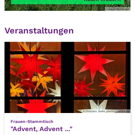
träger
© Pastoraler Raum Wadern
Veranstaltungen
© Christiane_Raabe_pfarrbriefservice.jpg
:
Frauen-Stammtisch
"Advent, Advent ..."