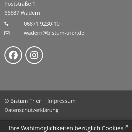
Poststraße 1
66687
Wadern
06871 9230-10
wadern@bistum-trier.de
© Bistum Trier
Impressum
Datenschutzerklärung
✕
Ihre Wahlmöglichkeiten bezüglich Cookies