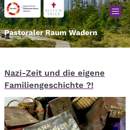
Zum Inhalt springen
Pastoraler Raum Wadern
Nazi-Zeit und die eigene
Familiengeschichte ?!