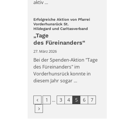
aktiv ...
Erfolgreiche Aktion von Pfarrei
Vorderhunsrück St.
:
Hildegard und Caritasverband
„Tage
des Füreinanders“
27. März 2026
Bei der Spenden-Aktion "Tage
des Füreinanders" im
Vorderhunsrück konnte in
diesem Jahr sogar ...
Vorherige Seite
Erste Seite
1
3
4
5
6
7
Nächste Seite