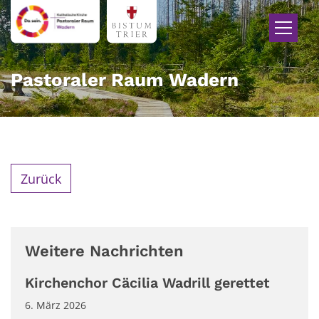
Zum Inhalt springen
Pastoraler Raum Wadern
Zurück
Weitere Nachrichten
Kirchenchor Cäcilia Wadrill gerettet
6. März 2026