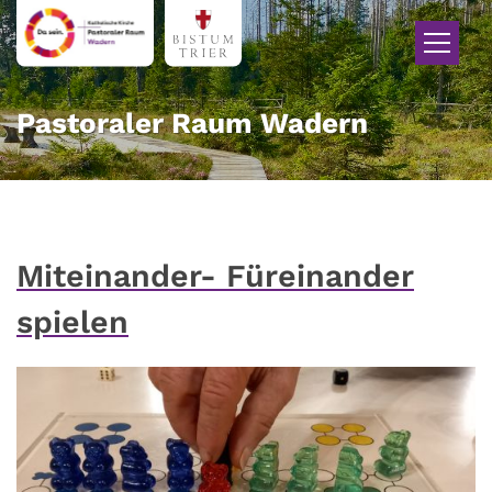
Zum Inhalt springen
Pastoraler Raum Wadern
Miteinander- Füreinander
spielen