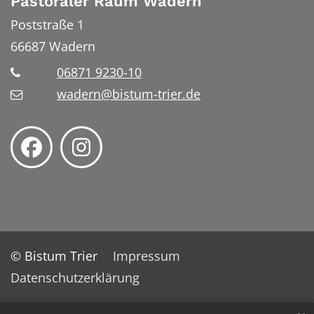
Pastoraler Raum Wadern
Poststraße 1
66687
Wadern
06871 9230-10
wadern@bistum-trier.de
© Bistum Trier
Impressum
Datenschutzerklärung