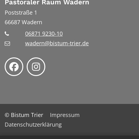
Pastoraler Raum Wadern
Poststraße 1
66687
Wadern
06871 9230-10
wadern@bistum-trier.de
© Bistum Trier
Impressum
Datenschutzerklärung