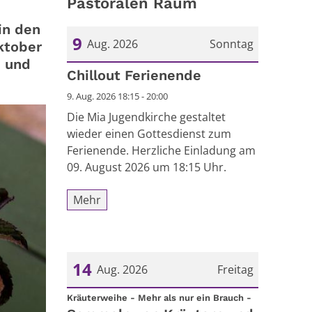
Pastoralen Raum
in den
9
Aug. 2026
Sonntag
Oktober
e und
Datum: 9. August 2026
Chillout Ferienende
9. Aug. 2026 18:15 - 20:00
Die Mia Jugendkirche gestaltet
wieder einen Gottesdienst zum
Ferienende. Herzliche Einladung am
09. August 2026 um 18:15 Uhr.
Mehr
14
Aug. 2026
Freitag
:
Datum: 14. August 2026
Kräuterweihe - Mehr als nur ein Brauch -