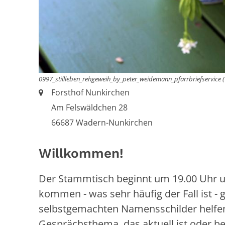
0997_stillleben_rehgeweih_by_peter_weidemann_pfarrbriefservice (
Ort:
Forsthof Nunkirchen
Am Felswäldchen 28
66687 Wadern-Nunkirchen
Willkommen!
Der Stammtisch beginnt um 19.00 Uhr u
kommen - was sehr häufig der Fall ist - 
selbstgemachten Namensschilder helfen
Gesprächsthema, das aktuell ist oder 