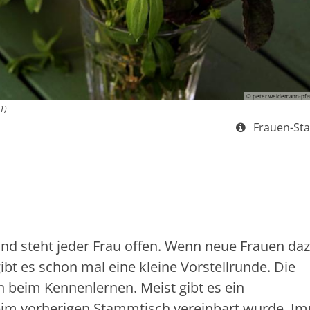
© peter weidemann-pfar
1)
Art bzw. Num
Frauen-St
nd steht jeder Frau offen. Wenn neue Frauen da
gibt es schon mal eine kleine Vorstellrunde. Die
 beim Kennenlernen. Meist gibt es ein
beim vorherigen Stammtisch vereinbart wurde. I