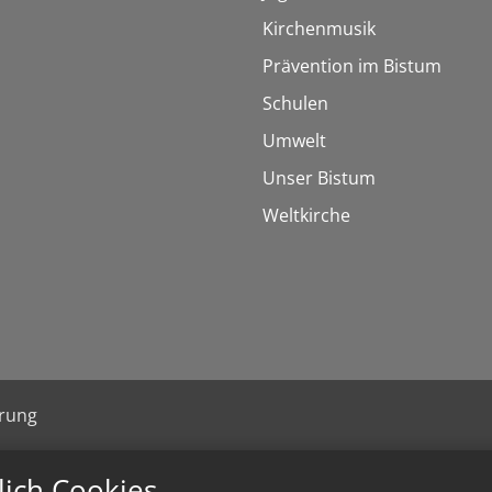
Kirchenmusik
Prävention im Bistum
Schulen
Umwelt
Unser Bistum
Weltkirche
ärung
lich Cookies