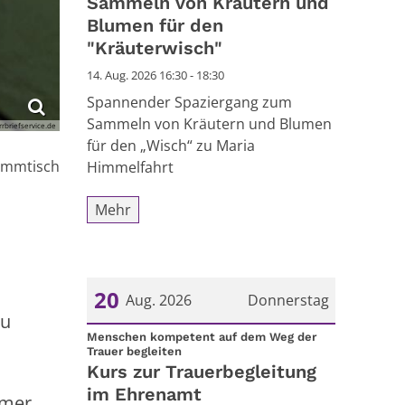
Sammeln von Kräutern und
Blumen für den
"Kräuterwisch"
14. Aug. 2026 16:30 - 18:30
Spannender Spaziergang zum
Sammeln von Kräutern und Blumen
rbriefservice.de
für den „Wisch“ zu Maria
mer:
ammtisch
Himmelfahrt
Mehr
20
Aug. 2026
Donnerstag
zu
Datum: 20. August 2026
Menschen kompetent auf dem Weg der
:
Trauer begleiten
Kurs zur Trauerbegleitung
im Ehrenamt
mmer