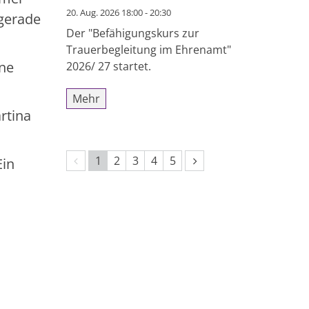
20. Aug. 2026 18:00 - 20:30
 gerade
Der "Befähigungskurs zur
Trauerbegleitung im Ehrenamt"
ine
2026/ 27 startet.
Mehr
rtina
Vorherige Seite
Nächste Seite
1
2
3
4
5
Ein