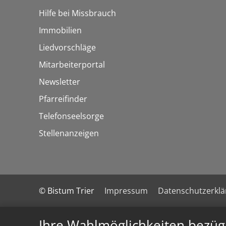
Hilfe bei Missbrauch
Immobilien
Liedvorschläge
Mitarbeiterportal
Newsletter
Pfarreifinder
Telefonseelsorge
Stellenanzeigen
© Bistum Trier
Impressum
Datenschutzerkl
Ihre Wahlmöglichkeiten bezüg