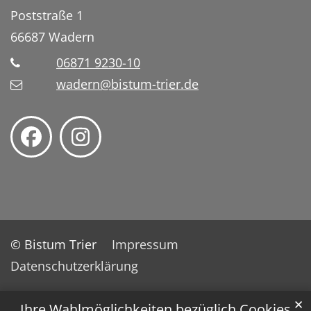
Poststraße 1
66687
Wadern
06871 9230-10
wadern@bistum-trier.de
© Bistum Trier
Impressum
Datenschutzerklärung
✕
Ihre Wahlmöglichkeiten bezüglich Cookies