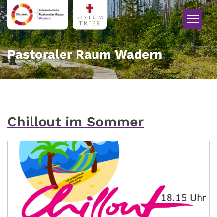
Zum Inhalt springen
Pastoraler Raum Wadern
Chillout im Sommer