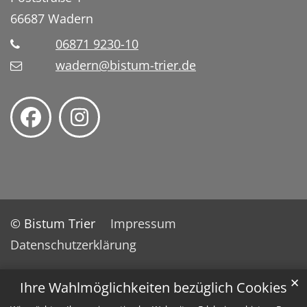
66687
Wadern
06871 9230-10
wadern@bistum-trier.de
© Bistum Trier
Impressum
Datenschutzerklärung
✕
Ihre Wahlmöglichkeiten bezüglich Cookies