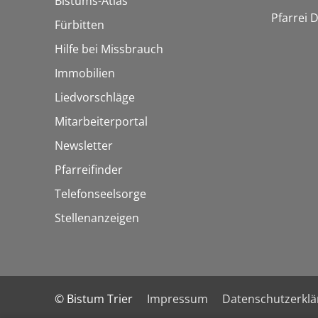
Bistums-Atlas
Pfarrei 
Fürbitten
Hilfe bei Missbrauch
Immobilien
Liedvorschläge
Mitarbeiterportal
Newsletter
Pfarreifinder
Telefonseelsorge
Stellenanzeigen
© Bistum Trier
Impressum
Datenschutzerkl