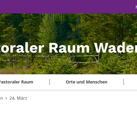
toraler Raum Wade
Pastoraler Raum
Orte und Menschen
en
24. März