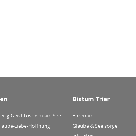
ien
Bistum Trier
Heilig Geist Losheim am See
Ehrenamt
Glaube-Liebe-Hoffnung
Glaube & Seelsorge