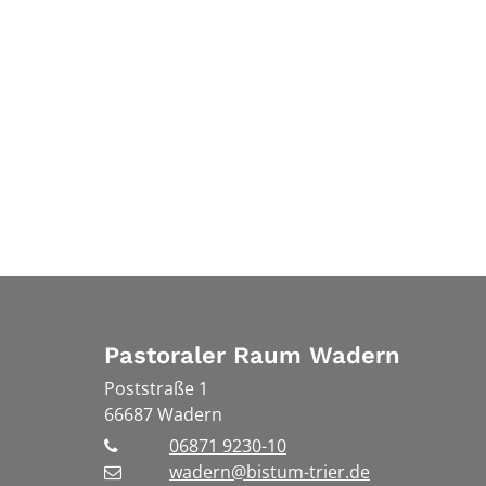
Pastoraler Raum Wadern
Poststraße 1
66687
Wadern
06871 9230-10
wadern@bistum-trier.de