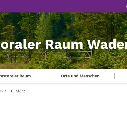
toraler Raum Wade
Pastoraler Raum
Orte und Menschen
en
16. März