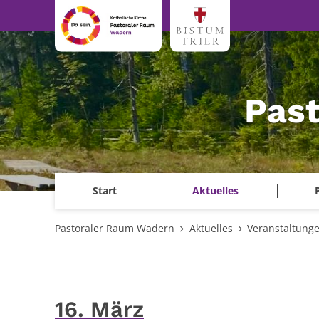
Zum Inhalt springen
Pas
Start
Aktuelles
Pastoraler Raum Wadern
Aktuelles
Veranstaltung
16. März