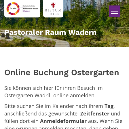
Zum Inhalt springen
Pastoraler Raum Wadern
Online Buchung Ostergarten
Sie können sich hier für ihren Besuch im
Ostergarten Wadrill online anmelden.
Bitte suchen Sie im Kalender nach ihrem
Tag
,
anschließend das gewünschte
Zeitfenster
und
füllen dort ein
Anmeldeformular
aus. Wenn Sie
eine Gruppen anmelden möchten, dann geben