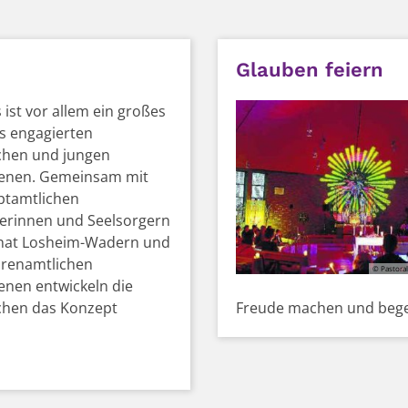
Glauben feiern
 ist vor allem ein großes
s engagierten
chen und jungen
enen. Gemeinsam mit
ptamtlichen
erinnen und Seelsorgern
nat Losheim-Wadern und
hrenamtlichen
© Pastora
nen entwickeln die
chen das Konzept
Freude machen und bege