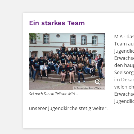
Ein starkes Team
MIA - das
Team au
Jugendli
Erwachs
den hau
Seelsorg
im Deka
vielen e
© Pastoraler Raum Wadern
Erwachse
Sei auch Du ein Teil von MIA ...
Jugendli
unserer Jugendkirche stetig weiter.