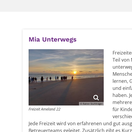
Mia Unterwegs
Freizeit
Teil von
unterweg
Mensche
lernen, 
und einf
haben. J
mehrere
© Rainer Stuhlträger
für Kind
Freizeit Ameland 22
verschie
Jede Freizeit wird von erfahrenen und gut aus
Betreuerteams geleitet. Zusätzlich gibt es Kurz