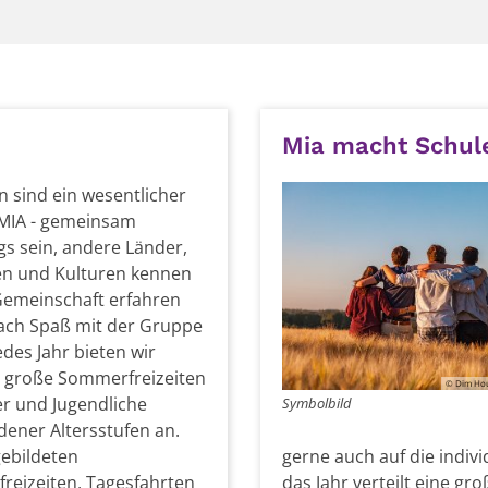
Mia macht Schul
en sind ein wesentlicher
 MIA - gemeinsam
s sein, andere Länder,
n und Kulturen kennen
Gemeinschaft erfahren
ach Spaß mit der Gruppe
edes Jahr bieten wir
 große Sommerfreizeiten
© Dim Hou
er und Jugendliche
Symbolbild
dener Altersstufen an.
gebildeten
gerne auch auf die indiv
freizeiten, Tagesfahrten
das Jahr verteilt eine g