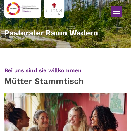
Zum Inhalt springen
Pastoraler Raum Wadern
:
Bei uns sind sie willkommen
Mütter Stammtisch