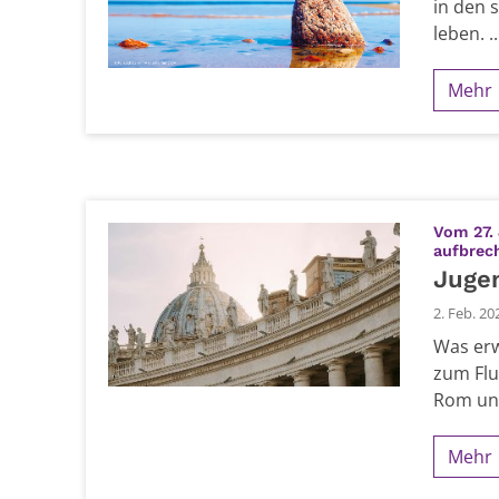
in den 
leben. ..
Mehr
Vom 27. 
aufbrec
Jugen
2. Feb. 20
Was erw
zum Flu
Rom und
Mehr