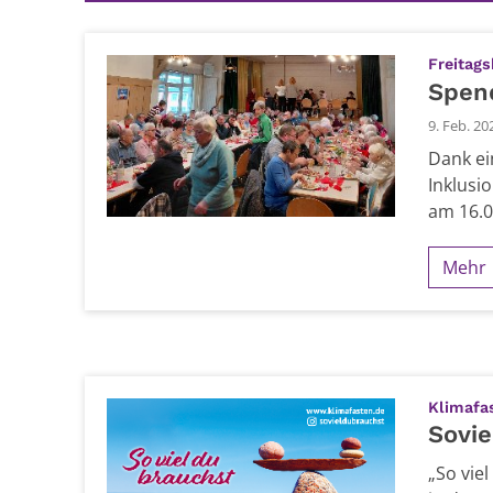
Freitag
Spen
9. Feb. 20
Dank ei
Inklusi
am 16.0
Mehr
Klimafa
Sovie
„So vie