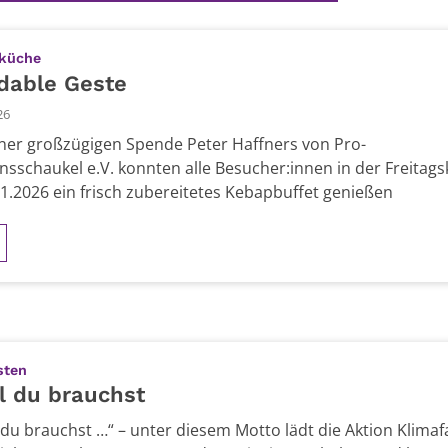
:
sküche
dable Geste
26
ner großzügigen Spende Peter Haffners von Pro-
onsschaukel e.V. konnten alle Besucher:innen in der Freitag
1.2026 ein frisch zubereitetes Kebapbuffet genießen
:
sten
l du brauchst
l du brauchst …“ – unter diesem Motto lädt die Aktion Klimaf