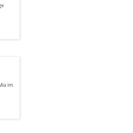
ge
Mia im