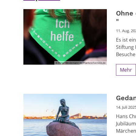
Ohne d
"
11. Aug. 20
Es ist ei
Stiftung
Besuche 
© Peter Weidemann In: Pfarrbriefservice.de
Mehr
Gedan
14. Juli 202
Hans Chr
Jubiläum
Märchen 