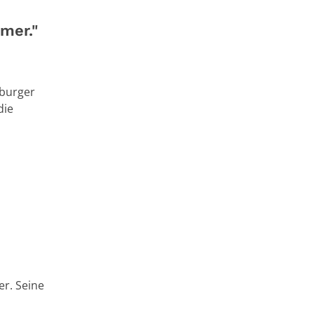
mer."
rburger
die
er. Seine