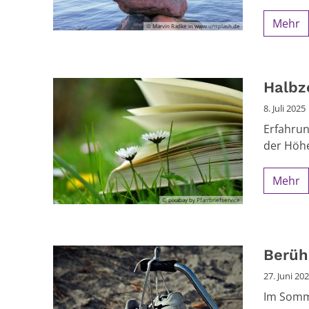
Mehr
© Marvin Radke in www.unsplash.de
Halbze
8. Juli 2025
Erfahrun
der Höhe
Mehr
© pixabay by Pfarrbriefservice
Berüh
27. Juni 20
Im Somme