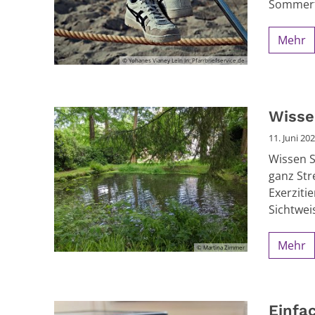
Sommerfe
Mehr
© Yohanes Vianey Lein In: Pfarrbriefservice.de
Wisse
11. Juni 20
Wissen S
ganz Str
Exerziti
Sichtweis
Mehr
© Martina Zimmer
Einfa