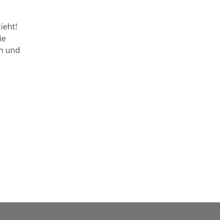
ieht!
ie
en und