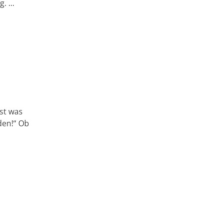
 ...
ist was
den!“ Ob