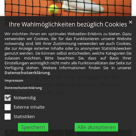
✕
Ihre Wahlmöglichkeiten bezüglich Cookies
© John Fornander in unsplash.de
Mit Gott in Bewegung - Advent
Wir möchten Ihnen ein optimales Webseiten-Erlebnis zu bieten. Dazu
verwenden wir Cookies, die für das Funktionieren unserer Website
15. Dez. 2025
notwendig sind. Mit Ihrer Zustimmung verwenden wir auch Cookies,
die zur Anzeige externer Inhalte oder zu anonymen Statistikzwecken
In der Adventszeit bereiten sich Christen und
genutzt werden. Sie können selbst entscheiden, welche Kategorien Sie
zulassen möchten. Bitte beachten Sie, dass auf Basis Ihrer
Christinnen vor auf die Ankunft Jesu Christi in
Einstellungen womöglich nicht mehr alle Funktionalitäten der Seite zur
Verfügung stehen. Weitere Informationen finden Sie in unserer
unserer Lebenswelt. Daher kommt die
Datenschutzerklärung
.
Aufforderung, dass wir uns - entgegen all der
Impressum
vorweihnachtlichen Betriebsamkeit - Zeit und
Datenschutzerklärung
Ruhe zu gönnen für die ...
Notwendig
Externe Inhalte
Mehr
Statistiken
Speichern
Alle akzeptieren