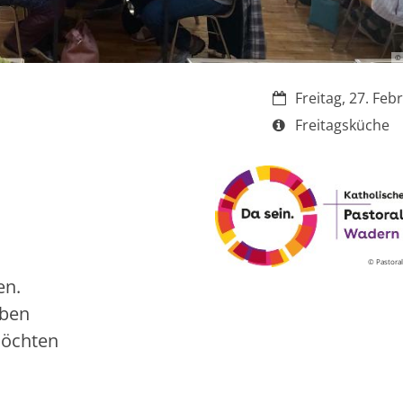
©
Datum:
Freitag, 27. Feb
Art bzw. Nummer:
Freitagsküche
© Pastora
en.
aben
möchten