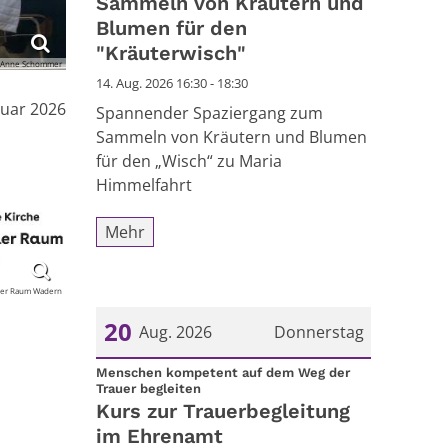
Sammeln von Kräutern und
Blumen für den
"Kräuterwisch"
 Anne Schommer
14. Aug. 2026 16:30 - 18:30
ruar 2026
Spannender Spaziergang zum
Sammeln von Kräutern und Blumen
für den „Wisch“ zu Maria
Himmelfahrt
Mehr
ler Raum Wadern
20
Aug. 2026
Donnerstag
Datum: 20. August 2026
Menschen kompetent auf dem Weg der
:
Trauer begleiten
Kurs zur Trauerbegleitung
im Ehrenamt