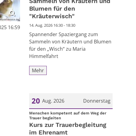
Sammeln von Kräutern und
Blumen für den
"Kräuterwisch"
rbriefservice.de
14. Aug. 2026 16:30 - 18:30
025 16:59
Spannender Spaziergang zum
Sammeln von Kräutern und Blumen
für den „Wisch“ zu Maria
Himmelfahrt
Mehr
20
Aug. 2026
Donnerstag
Datum: 20. August 2026
Menschen kompetent auf dem Weg der
:
Trauer begleiten
Kurs zur Trauerbegleitung
im Ehrenamt