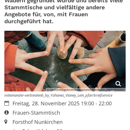
Wadern gegründet wurde und bereits viele
Stammtische und vielfältige andere
Angebote für, von, mit Frauen
durchgeführt hat.
© miteinander-verbindenb_by_Yohanes_Vianey_Lein_pfarrbriefservice
miteinander-verbindenb_by_Yohanes_Vianey_Lein_pfarrbriefservice
Datum:
Freitag, 28. November 2025 19:00 - 22:00
Art bzw. Nummer:
Frauen-Stammtisch
Ort:
Forsthof Nunkirchen