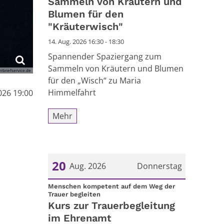
Sammeln von Kräutern und
Blumen für den
"Kräuterwisch"
14. Aug. 2026 16:30 - 18:30
Spannender Spaziergang zum
Sammeln von Kräutern und Blumen
rbriefservice.de
für den „Wisch“ zu Maria
Himmelfahrt
026 19:00
Mehr
20
Aug. 2026
Donnerstag
Datum: 20. August 2026
Menschen kompetent auf dem Weg der
:
Trauer begleiten
Kurs zur Trauerbegleitung
im Ehrenamt