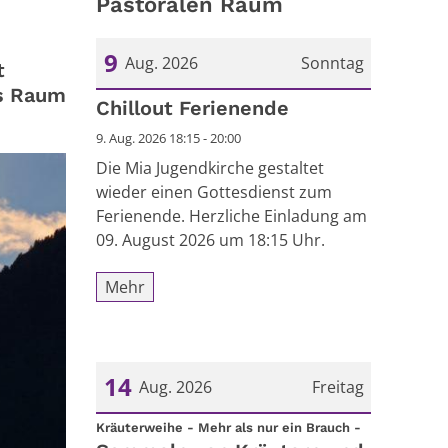
Pastoralen Raum
9
Aug. 2026
Sonntag
t
ts Raum
Datum: 9. August 2026
Chillout Ferienende
9. Aug. 2026 18:15 - 20:00
Die Mia Jugendkirche gestaltet
wieder einen Gottesdienst zum
Ferienende. Herzliche Einladung am
09. August 2026 um 18:15 Uhr.
Mehr
14
Aug. 2026
Freitag
:
Datum: 14. August 2026
Kräuterweihe - Mehr als nur ein Brauch -