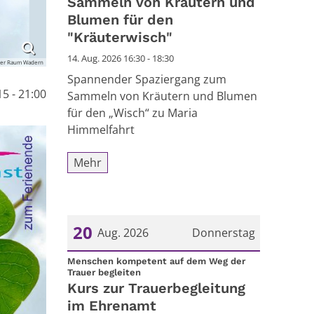
Sammeln von Kräutern und
Blumen für den
"Kräuterwisch"
14. Aug. 2026 16:30 - 18:30
ler Raum Wadern
Spannender Spaziergang zum
5 - 21:00
Sammeln von Kräutern und Blumen
für den „Wisch“ zu Maria
Himmelfahrt
Mehr
20
Aug. 2026
Donnerstag
Datum: 20. August 2026
Menschen kompetent auf dem Weg der
:
Trauer begleiten
Kurs zur Trauerbegleitung
im Ehrenamt