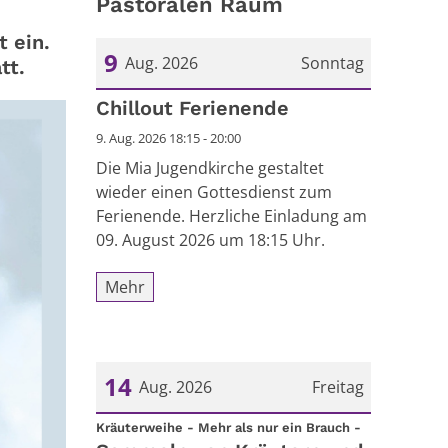
Pastoralen Raum
 ein.
9
Aug. 2026
Sonntag
tt.
Datum: 9. August 2026
Chillout Ferienende
9. Aug. 2026 18:15 - 20:00
Die Mia Jugendkirche gestaltet
wieder einen Gottesdienst zum
Ferienende. Herzliche Einladung am
09. August 2026 um 18:15 Uhr.
Mehr
14
Aug. 2026
Freitag
:
Datum: 14. August 2026
Kräuterweihe - Mehr als nur ein Brauch -