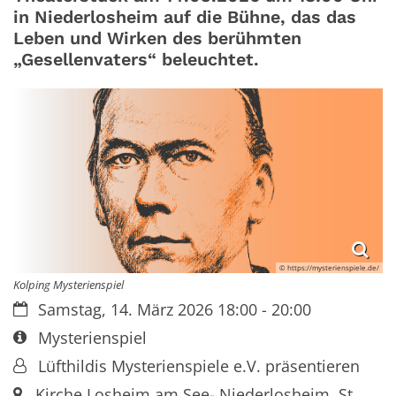
in Niederlosheim auf die Bühne, das das
Leben und Wirken des berühmten
„Gesellenvaters“ beleuchtet.
© https://mysterienspiele.de/
Kolping Mysterienspiel
Datum:
Samstag, 14. März 2026 18:00 - 20:00
Art bzw. Nummer:
Mysterienspiel
Von:
Lüfthildis Mysterienspiele e.V. präsentieren
Ort:
Kirche Losheim am See- Niederlosheim, St.