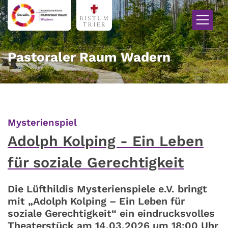
Zum Inhalt springen
Pastoraler Raum Wadern
:
Mysterienspiel
Adolph Kolping - Ein Leben
für soziale Gerechtigkeit
Die Lüfthildis Mysterienspiele e.V. bringt
mit „Adolph Kolping – Ein Leben für
soziale Gerechtigkeit“ ein eindrucksvolles
Theaterstück am 14.03.2026 um 18:00 Uhr